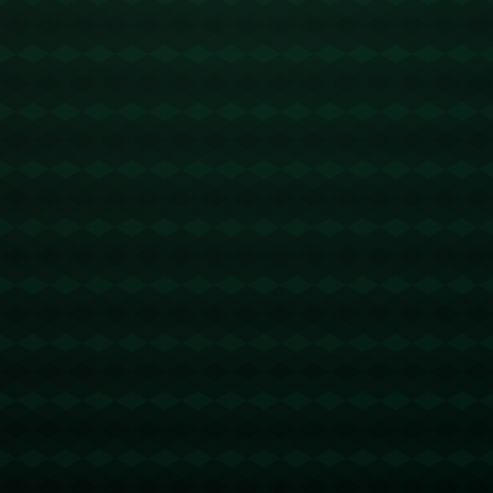
协调。从球队到达、球迷入场到转播时间，任何一个环节的延误都会引发
连锁反应。例如，此次推迟开球可能对电视台的转播安排或球迷的观赛计
划造成了困扰。此外，球场外的拥堵也表明交通管理需要进一步优化。
2. **球员备战的影响**
球员的心理和身体状态对于比赛至关重要，而推迟比赛时间会影响球队原
本制定的热身及应战节奏。例如，**利雅得胜利队**由于滞留在车上的时
间过长，可能在体力或心态上无法达到最佳状态。这对球队最终的表现也
许会埋下隐患。
3. **对球迷体验的冲击**