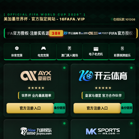
首页
>
新闻中心
网
站
从大当家变成三当家？詹姆斯接连让位不冤！落选秀近三战
公
场均28+5.
首
司
产
**詹姆斯的球场故事一直都是篮球界津津乐道的话题**。从年轻气盛的“大
页
当家”到球队的“定海神针”，他的每一次转型都牵动着无数球迷的心。然
介
品
新
而，随着年岁的增长，新生力量不断崛起，詹姆斯也不得不在球队中调整
自己的角色定位。近期，一名落选秀球员的崛起，再次成为詹姆斯让位的
绍
服
闻
联
导火索。
近年来，**詹姆斯在湖人队的地位**经历了微妙的变化。初到时，詹姆斯
务
中
系
无疑是当之无愧的核心人物，他的经验和领导力为球队注入了新的活力，
帮助湖人在2020年夺得总冠军。然而，随着篮球格局的变化及年龄的增
长，这位老将逐步从“大当家”变成了“战略领袖”。从近期比赛数据看，一
心
我
位落选秀球员的异军突起，让这一变化显得更加合理。
们