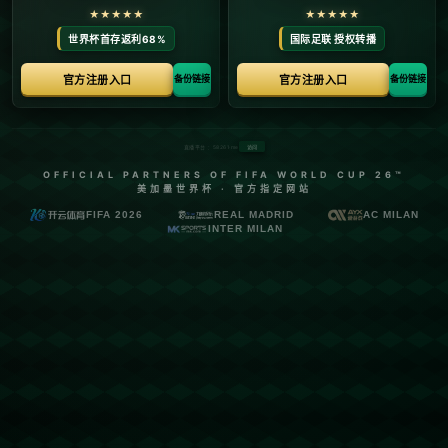
**这位落选秀球员近三场比赛场均获得28分和5个篮板**，如此表现不仅刷
新了人们对他的认知，也为湖人队注入了新鲜血液。这位球员的崛起并非
偶然，而是多年刻苦训练与球队策略相结合的结果。湖人队的管理层早已
意识到，依靠单一巨星无法长久保持竞争力，因此，他们积极发掘潜力新
人，为团队的整体实力提升做出布局。
值得一提的是，**这种新老交替的现象在NBA并不罕见**。早在2012年，
当雷霆队中年轻的杜兰特和威少逐渐挑起大梁时，老将费舍尔便开始慢慢
退居二线，将更多的出场时间让给了年轻球员。通过合理的人才培养与策
略调整，雷霆一度成为联盟中的强队。而湖人队正是采取了类似的长远眼
光，才使得球队在长期内具备足够的竞争力。
詹姆斯的让位并不冤枉，因为这不仅是**球员个人发展的需求**，更是整
个球队寻求长远发展和持续胜利的必然选择。在詹姆斯的引导和扶持下，
年轻球员得到了宝贵的发展机会，同时也减轻了詹姆斯在体力与心力方面