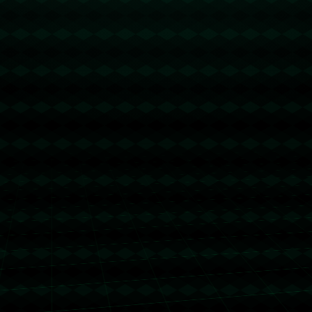
的压力，形成了互利共赢的局面。
如此，在这个快速变化的篮球时代，**詹姆斯的角色调整**不仅是他个人
生涯的自然过渡，也是湖人队保持竞争力的重要战略决策。这种**新老结
合的双赢局面**，无疑将为湖人队在未来的赛季中立下更稳固的根基。“从
大当家变成三当家”这句话背后，是詹姆斯与湖人队合力追求冠军梦的真
实写照。这样的调整使得湖人队在联盟中依然充满竞争力，亦展示了成熟
球队在面临新老更替时的智慧与宽容。
富联注册平台
Copyright 2024
富联平台(官网)登录注册首页
All Rights by