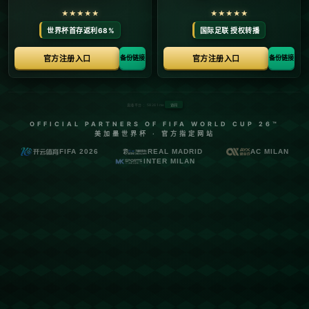
在此前，德国*德甲*已经成功率先复赛，为西甲提供了实践模板。借鉴这
些经验，西甲将在每场比赛中采取无观众方式进行，以减少公共聚集产生
的风险。除此之外，球员、教练组成员及其他赛场相关人员的健康监测将
被提升至最高级别。*例如，每场比赛开始前，必须对所有参与人员进行
病毒检测，只有确认无感染的情况下才能进入场地。*
### **6月12日既是重启，更是挑战**
即便初期计划已曝光，但西甲重启仍存在诸多亟需解决的问题。首先，主
场之战如何在无观众情况下提升氛围？足球本是一项高度依靠球迷支持的
运动，而空场比赛势必削弱双方的竞技动力。反观德甲比赛，我们看到电
视转播及虚拟球迷声效增加了比赛的观赏性，*这有可能会在西甲得到进
一步的优化和沿用。*
此外，密集赛程对球队状态的考验不容忽视。西甲暂停前仅完成27轮比
赛，这意味着在剩余的11轮中，每支球队可能要在短时间内应对三到四天
一场的艰难挑战。这对于像巴萨、皇马这样的豪门队伍同样是个难题，毕
竟欧冠联赛很可能也在稍晚复赛，而球员的体能如何平衡成为关键。
### **焦点战役可能再度点燃激情**
*复赛后最受关注的无疑是冠军之争、欧战资格以及保级战的最终走向。*
目前积分榜上，巴塞罗那以58分位居榜首，但他们与老对手皇家马德里的
差距只有2分。复赛后的赛制调整充满了变数，一场意外的失利就可能改
写整个赛季的命运。