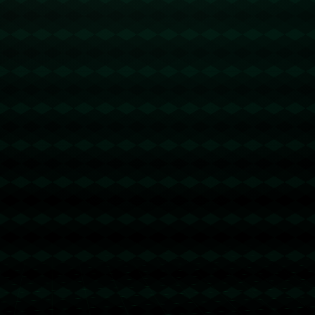
另一方面，西甲中游和尾段的几支球队也面临不小的危机：谁能够成功保
级？谁会无奈降级？*以西班牙人队为例，目前位于积分榜垫底，但拥有
武磊的他们仍有能力逆风翻盘。这种不确定性恰恰是西甲复赛的魅力所
在，为球迷提供了悬念与期待。*
### **球迷的热情与西甲的未来**
**西甲重启带来的不仅仅是比赛的回归，更是恢复体育精神和社会正常节
奏的重要一步。**对于足球迷而言，哪怕不能亲临赛场观战，回归的联赛
也能通过电视转播、社交媒体等方式与大家息息相连。而通过本次疫情，