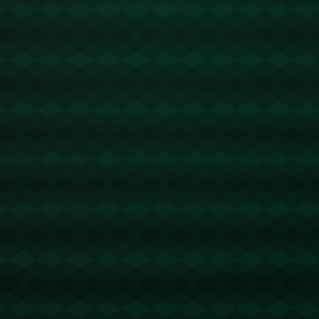
迷们的广泛讨论。**为何一位在俱乐部屡创佳绩的球员没能跻身
去的一个赛季，他以连续进球的表现震撼整个意甲，成为俱乐部
或许可以从竞争的激烈程度、国家队的人才储备、以及主教练对
空穴来风。欧洲各大国家队几乎云集了各联赛的顶尖球员，波罗虽
仅看重个人技术，还要考虑球员的战术适应性和团队协作能力。
两面性：既是个人荣誉的追求，也是团队合作的集结。基于这一点
不仅仅依靠现有的天赋，更需要持续的努力与提升。
波罗落选欧洲杯的经历就是一个生动的例子。**在压力与挑战
球史上也不在少数，许多球星都是在经历挫折后逐渐崭露头角。
通人，在面临人生各阶段的挑战时，落选和失利并不代表终点。