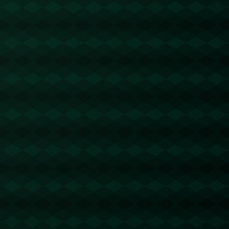
国家队？**通过对波罗的职业生涯进行剖析，我
不可或缺的一部分。*然而，即便如此耀眼，他
战术的考量等多个方面去解释。
出类拔萃，但在人才济济的国字号队伍中，他的表
这就意味着，即便是俱乐部的明星也可能因为种
，**波罗虽未能如愿却未因此挫败**，而是将
的双重驱动下，许多球员都在不断的试炼中磨砺自
相反，它可能是个新的起点，是一个重新审视自