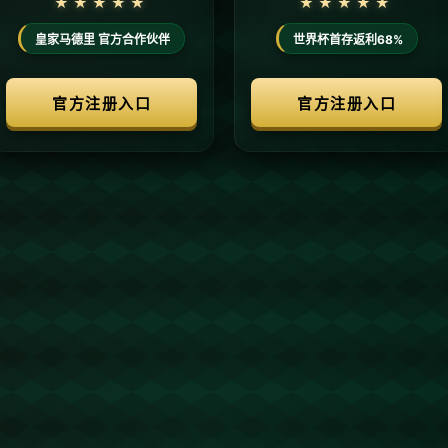
战的盛会，吸引着全球的球迷和球员。作为意甲联赛的一颗新星
他在赛场上表现出色，却依然无缘这一顶级赛事。