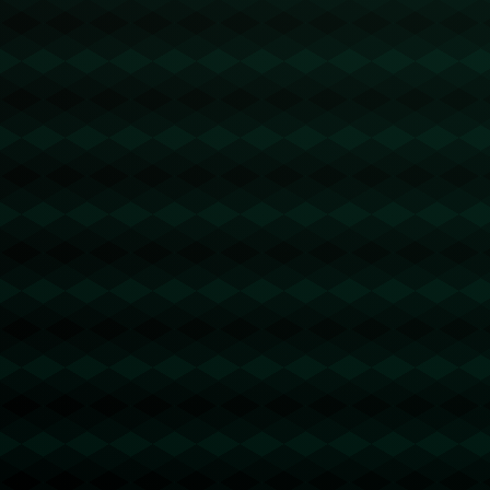
正因如此，波罗面对落选的态度及其积极的应对
**”，这句话不是空话，而是每一次训练、每
现。