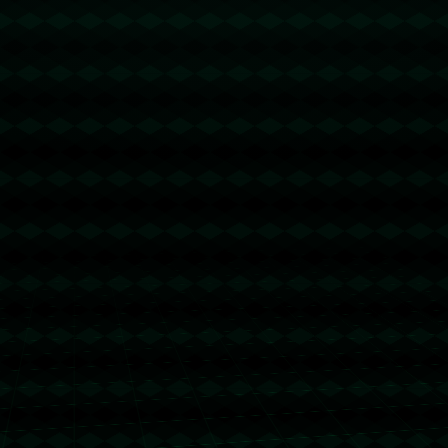
充满戏剧性。
**门将进球的背后**
如此精彩的进球背后，是训练与战术的结合。**门将的体能训练**已不仅
限于守门技能，而是包括了综合素质的提升，如脚下技术、空中球争顶及
身体对抗等。普罗维德尔在这场比赛中的表现并非偶然，而是多年积累的
结果。此外，教练的战术布置亦是关键，为门将参与进攻提供了战术支持
和执行空间。
总之，普罗维德尔的这个进球不仅为拉齐奥扳平了比分，也让球迷再次体
会到足球的魅力所在。这样的**逆境反击**无疑为拉齐奥整个赛季注入了