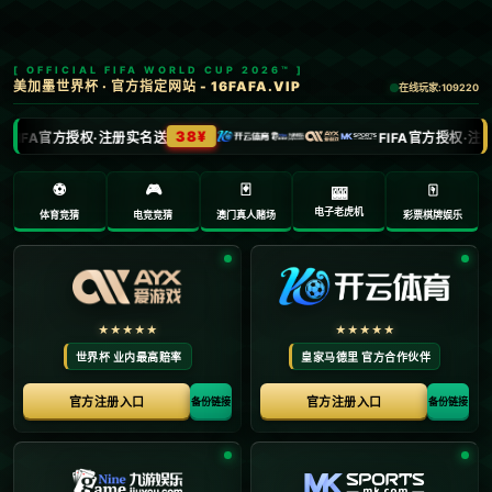
首页
>
新闻中心
网
站
拉齊奧門將普羅維德爾絕地反擊！補時階段頭球破門助拉齊
公
奧1-1絕平馬競！.
首
司
产
**拉齐奥奇迹：普罗维德尔的逆转英雄时刻！**
页
在足球比赛中，总会有一些瞬间让人热血澎湃，而门将的进球更是让人感
介
品
新
慨球场上一切皆有可能。当拉齐奥对阵马德里竞技的比赛进入补时阶段，
几乎所有人都认为马竞将以1-0获得胜利。然而，拉齐奥门将普罗维德尔
绍
服
闻
联
以一记惊人的头球扳平比分，为球队争取到宝贵的一分。这一壮举刷新了
人们对门将角色的认知，也为这场激烈的对决画上了令人难忘的句号。
务
中
系
**普罗维德尔的英雄时刻**
在这场比赛临近终场时，拉齐奥以1-0落后。为了抓住最后的机会，球队
在最后时刻奋力一搏，甚至连他们的门将普罗维德尔都参与到进攻中。当
心
我
球队获得一个角球时，所有的视线都集中在禁区内的球员身上。就在大家
预猜前锋将完成致命一击时，出人意料的是，普罗维德尔高高跃起，以一
们
记**精准的头球**将比分扳平。这一精彩进球不仅让拉齐奥球迷沸腾，也
在足球界引起了不小的轰动。