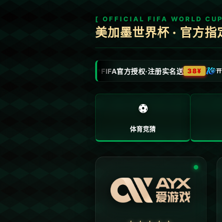
网站首页
关于我们
产品服
首页
>
新闻中心
那就好走不送
**前言：** 在现代足球世界中，顶级球员
同谈判的成败。最近，有关**萨内可能离开拜仁