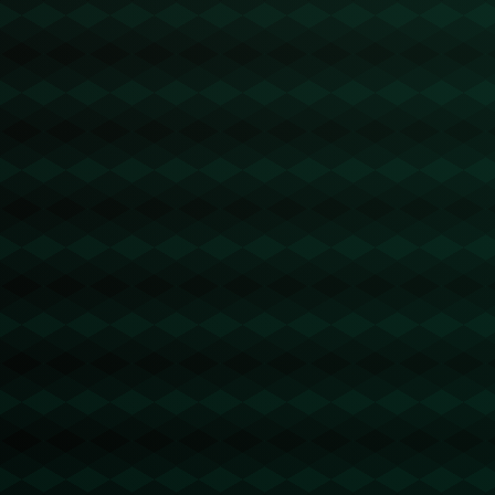
在当今足球行业中，高额年薪不仅是球员自信的
**萨内若选择离开拜仁**，很可能因为不能达
### 拜仁的抉择
拜仁管理层此时面临的，不仅是一个薪资问题，
进行调整，甚至面临经费紧张的问题。而若不满足