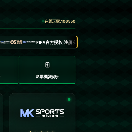
内将离开拜仁.
如此激烈的市场竞争中，球员的去留常常取决于合
2000万欧元，他将另谋高就。那么，萨内的去留