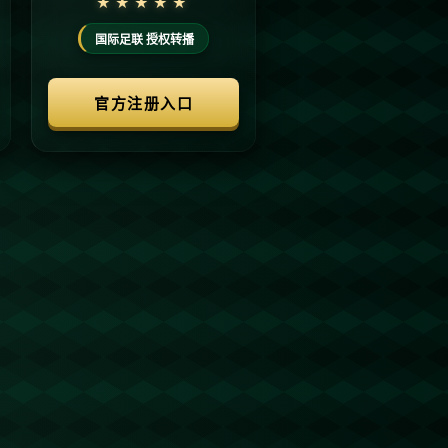
无可挑剔，经常在关键时刻给球队带来胜利的希
年薪并非意料之外。**