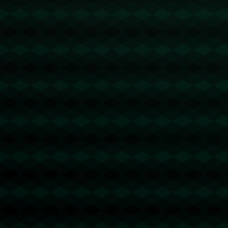
我们不妨先参考一些球员的真实评价。多特蒙德
每个人的需求**。比如，来自法国的中场球员
迷于多特食堂的海鲜烩饭，“每次吃完都会觉得体
这种**个性化服务和优质体验正是多特蒙德食堂
觉上感受到一种独有的足球文化体验。这正是一
### **“0差评”的背后：多特蒙德诠释真正的用户
纵观多特蒙德食堂的成功，“0差评”无疑是最
同进行打分，并定期对菜单做出合理优化。通过
此外，多特蒙德还致力于打造绿色环保的饮食理
融合了现代感与温馨氛围，无论是就餐体验还是