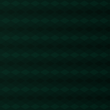
多特的饮食团队由专业营养学家和顶尖厨师联手打
源，还十分注重口味和摆盘——一道美食若无法满
特蒙德不仅专注场内，同样用心经营“吃”的实力