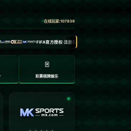
登德国必吃榜.
个领域意外圈粉——**食堂**！是的，你没看