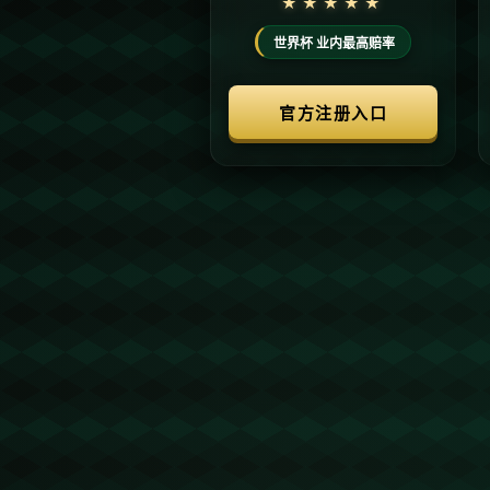
错，近日多特蒙德的中文社交媒体大方分享了俱
持"0差评"的惊人纪录**。一时间，网友惊呼：
### 多特蒙德的秘密武器：复刻餐饮与健康的