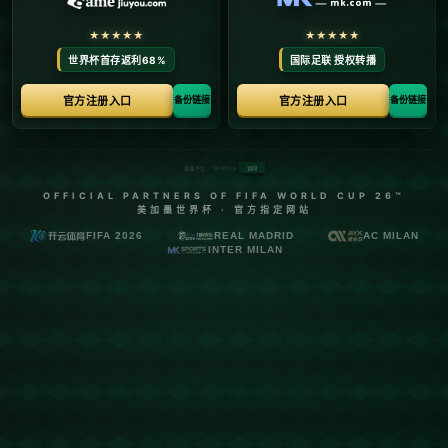
本轮最大的焦点无疑是AC米兰与国际米兰的“米兰德比”。**AC米兰**凭借
前锋拉斐尔·莱奥（Rafael Leão）的梅开二度，以3-2力克对手，赢得了这
场激动人心的胜利。国际米兰虽然由劳塔罗·马丁内斯（Lautaro
Martínez）及华金·科雷亚（Joaquín Correa）分别打入一球，但最终未能
改变败局。这一战无疑是本轮意甲比赛中的最大亮点，不仅展示了两队进
攻线的威力，也揭示了各自主教练临场战术的巧妙安排。
**势不可挡的那不勒斯**