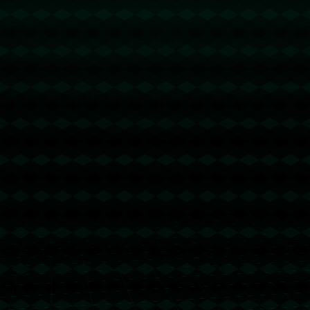
路径的潜力。
### **竞争与挑战：太阳队阵容的复杂性**
太阳队目前的控卫阵容并非稀缺，首发球员在赛事中表现稳定且成熟，轮
换阵容已基本成熟。想要突围并站稳脚跟，这位替补控卫不仅需要用数据
支撑自己的价值，还需要在关键比赛中获得更多上场时间。
在近日的训练中，他甚至尝试挑战主力球员，并多次完成具有亮点的进攻
防守。**太阳教练组或许正在以试探性的方式观察他的成长速度**，评估
其是否具备抗衡顶级控卫的潜力。
### **结语设想：替补球员的未来方向**